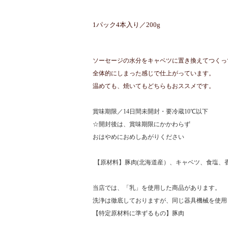
1パック4本入り／200g
ソーセージの水分をキャベツに置き換えてつくっ
全体的にしまった感じで仕上がっています。
温めても、焼いてもどちらもおススメです。
賞味期限／14日間未開封・要冷蔵10℃以下
☆開封後は、賞味期限にかかわらず
おはやめにおめしあがりください
【原材料】豚肉(北海道産）、キャベツ、食塩、香辛料
当店では、「乳」を使用した商品があります。
洗浄は徹底しておりますが、同じ器具機械を使用
【特定原材料に準ずるもの】豚肉