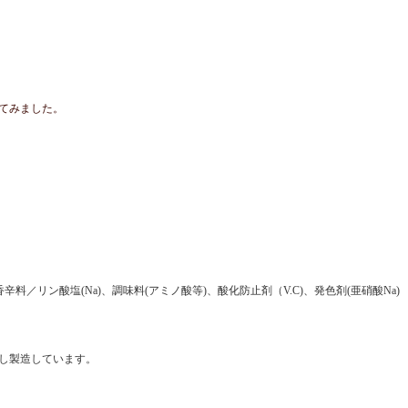
てみました。
／リン酸塩(Na)、調味料(アミノ酸等)、酸化防止剤（V.C)、発色剤(亜硝酸Na)
し製造しています。